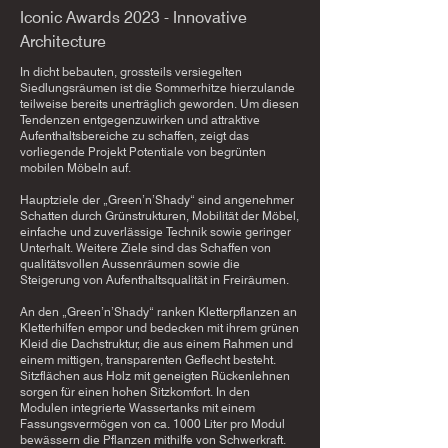
Iconic Awards 2023 - Innovative
Architecture
In dicht bebauten, grossteils versiegelten
Siedlungsräumen ist die Sommerhitze hierzulande
teilweise bereits unerträglich geworden. Um diesen
Tendenzen entgegenzuwirken und attraktive
Aufenthaltsbereiche zu schaffen, zeigt das
vorliegende Projekt Potentiale von begrünten
mobilen Möbeln auf.
Hauptziele der „Green’n’Shady“ sind angenehmer
Schatten durch Grünstrukturen, Mobilität der Möbel,
einfache und zuverlässige Technik sowie geringer
Unterhalt. Weitere Ziele sind das Schaffen von
qualitätsvollen Aussenräumen sowie die
Steigerung von Aufenthaltsqualität in Freiräumen.
An den „Green’n’Shady“ ranken Kletterpflanzen an
Kletterhilfen empor und bedecken mit ihrem grünen
Kleid die Dachstruktur, die aus einem Rahmen und
einem mittigen, transparenten Geflecht besteht.
Sitzflächen aus Holz mit geneigten Rückenlehnen
sorgen für einen hohen Sitzkomfort. In den
Modulen integrierte Wassertanks mit einem
Fassungsvermögen von ca. 1000 Liter pro Modul
bewässern die Pflanzen mithilfe von Schwerkraft.