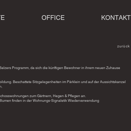
TE
OFFICE
KONTAKT
zurück
r, Balzers Programm, da sich die künftigen Bewohner in ihrem neuen Zuhause
bildung. Beschattete Sitzgelegenheiten im Pärklein und auf der Aussichtskanzel
n.
eschosswohnungen zum Gärtnern, Hegen & Pflegen an.
 Blumen finden in der Wohnungs-Signaletik Wiederverwendung